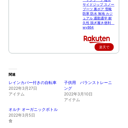
サイドジップ スノー
ブーツ 裏ボア 雪靴
防寒 防水 無地 カジ
ュアル 通勤通学 耐
久性 脱ぎ履き便利
wy864
楽天で
購入
関連
レインカバー付きの自転車
子供用 バランストレーニ
2022年3月27日
ング
アイテム
2022年3月10日
アイテム
オルナ オーガニックボトル
2022年3月5日
食