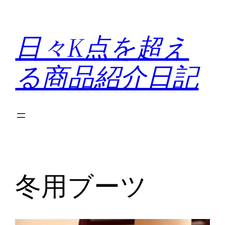
内
容
日々K点を超え
を
ス
る商品紹介日記
キ
ッ
プ
冬用ブーツ