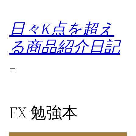
内
容
日々K点を超え
を
ス
る商品紹介日記
キ
ッ
プ
FX 勉強本