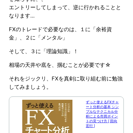
エントリーしてしまって、逆に行かれることと
なります…
FXのトレードで必要なのは、１に「余裕資
金」、２に「メンタル」
そして、３に「理論知識」！
相場の天井や底を、掴むことが必要です☆
それをジックリ、FXを真剣に取り組む前に勉強
してみましょう。
ずっと使えるFXチャ
ート分析の基本 シン
プルなテクニカル分
析による売買ポイン
トの見つけ方 [ 田向
宏行 ]