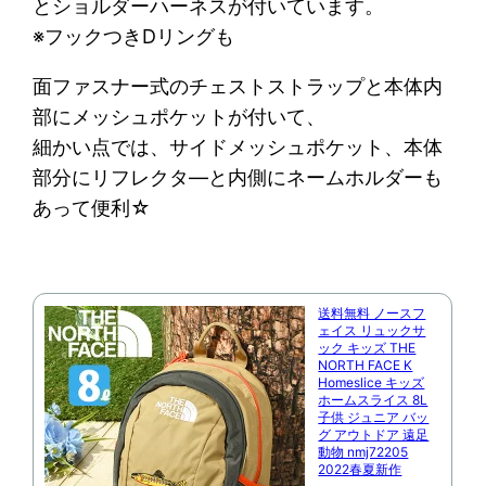
とショルダーハーネスが付いています。
※フックつきDリングも
面ファスナー式のチェストストラップと本体内
部にメッシュポケットが付いて、
細かい点では、サイドメッシュポケット、本体
部分にリフレクタ―と内側にネームホルダーも
あって便利☆
送料無料 ノースフ
ェイス リュックサ
ック キッズ THE
NORTH FACE K
Homeslice キッズ
ホームスライス 8L
子供 ジュニア バッ
グ アウトドア 遠足
動物 nmj72205
2022春夏新作