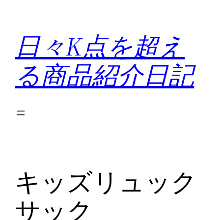
内
容
日々K点を超え
を
ス
る商品紹介日記
キ
ッ
プ
キッズリュック
サック