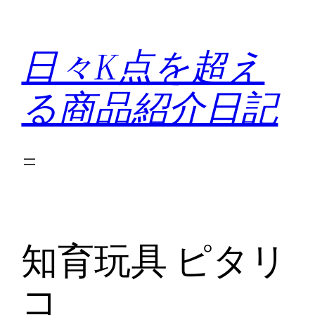
内
容
日々K点を超え
を
ス
る商品紹介日記
キ
ッ
プ
知育玩具 ピタリ
コ