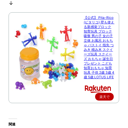
↓
【公式】 Pita-Rico
(ピタリコ) 壁も使え
る新感覚ブロック
知育玩具 ブロック
吸盤 男の子 女の子
立体 お風呂 おもち
ゃ バストイ 指先 つ
みき 積み木 スクイ
ーズ玩具 スクイー
ズ おもちゃ 誕生日
プレゼント こども
知育おもちゃ 知育
玩具 子供 2歳 3歳 4
歳 5歳 LOTUS LIFE
楽天で
購入
関連