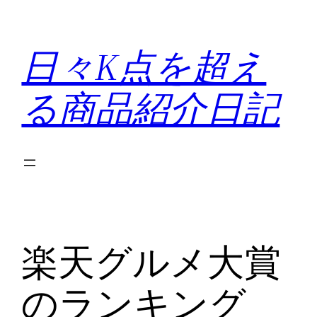
内
容
日々K点を超え
を
ス
る商品紹介日記
キ
ッ
プ
楽天グルメ大賞
のランキング