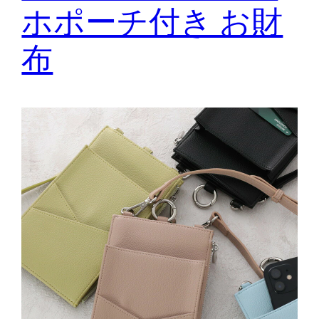
ホポーチ付き お財
布