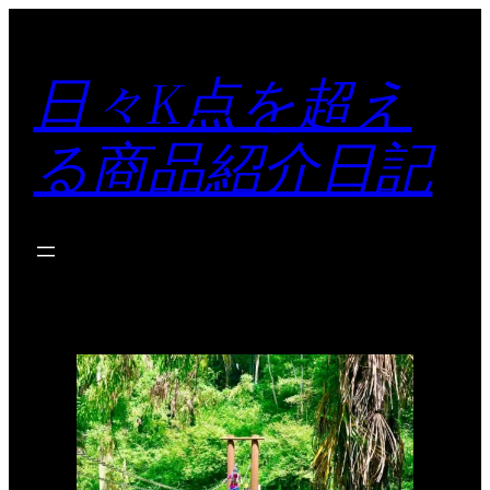
内
容
日々K点を超え
を
ス
る商品紹介日記
キ
ッ
プ